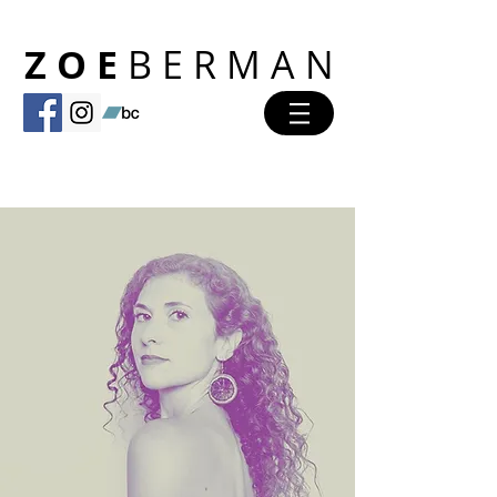
Z O E
B E R M A N